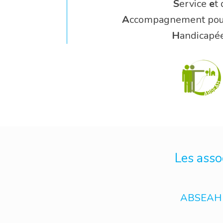
S
ervice
e
t 
A
ccompagnement pou
H
andicapé
Les asso
ABSEAH