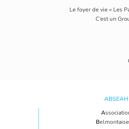
Le foyer de vie « Les P
C’est un Gro
ABSEAH
A
ssociatio
B
elmontaise