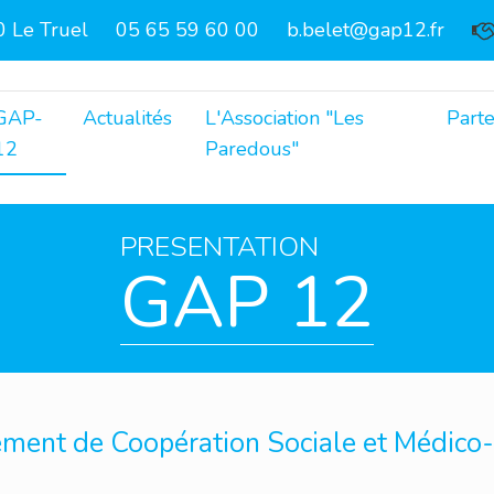
 Le Truel
05 65 59 60 00
b.belet@gap12.fr
GAP-
Actualités
L'Association "Les
Parte
12
Paredous"
PRESENTATION
GAP 12
ment de Coopération Sociale et Médico-