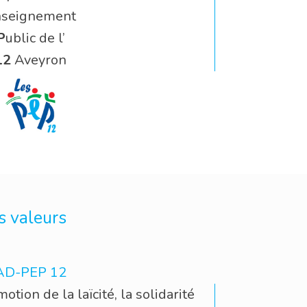
nseignement
P
ublic de l’
12
Aveyron
s valeurs
AD-PEP 12
otion de la laïcité, la solidarité