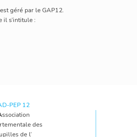
l est géré par le GAP12.
 s’intitule :
s
AD-PEP 12
A
ssociation
rtementale des
upilles de l’