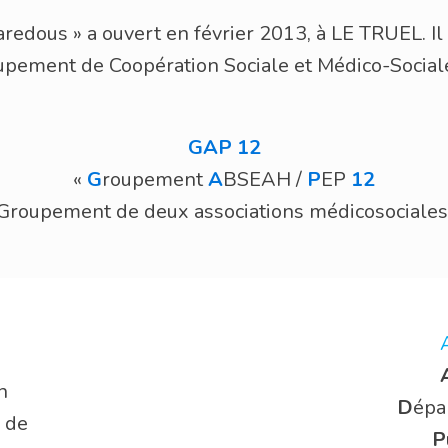
aredous » a ouvert en février 2013, à LE TRUEL. I
upement de Coopération Sociale et Médico-Sociale il
GAP 12
«
G
roupement
A
BSEAH /
P
EP
12
Groupement de deux associations médicosociale
n
D
épa
 de
P