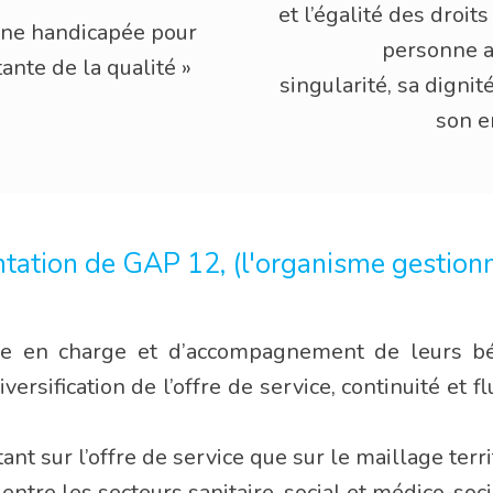
et l’égalité des droits
onne handicapée pour
personne 
ante de la qualité »
singularité, sa dignit
son e
entation de GAP 12, (l'organisme gestionna
se en charge et d’accompagnement de leurs bén
rsification de l’offre de service, continuité et f
t sur l’offre de service que sur le maillage territ
 entre les secteurs sanitaire, social et médico-socia