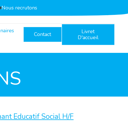
Nous recrutons
naires
Livret
Contact
D'accueil
NS
nt Educatif Social H/F