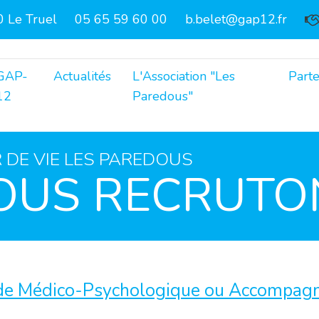
 Le Truel
05 65 59 60 00
b.belet@gap12.fr
GAP-
Actualités
L'Association "Les
Parte
12
Paredous"
 DE VIE LES PAREDOUS
OUS RECRUTO
de Médico-Psychologique ou Accompagna